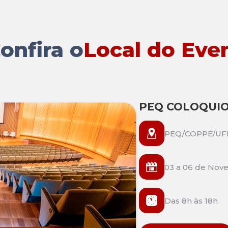
onfira o
Local do Eve
PEQ COLOQUIO
PEQ/COPPE/UFRJ
03 a 06 de Nov
Das 8h às 18h