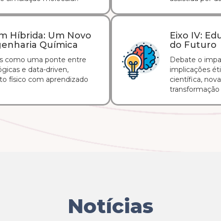
em Híbrida: Um Novo
Eixo IV: E
genharia Química
do Futuro
os como uma ponte entre
Debate o impa
icas e data-driven,
implicações éti
o físico com aprendizado
científica, nov
transformação
Notícias