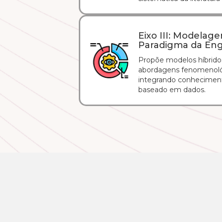
Eixo III: Modelag
Paradigma da En
Propõe modelos híbrid
abordagens fenomenológ
integrando conheciment
baseado em dados.