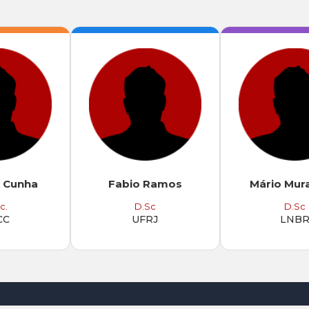
 Cunha
Fabio Ramos
Mário Mur
c.
D.Sc
D.Sc
CC
UFRJ
LNB