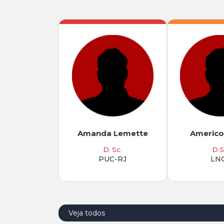
Amanda Lemette
Americo
D. Sc.
D.S
PUC-RJ
LN
Veja todos