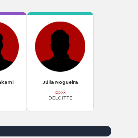
akami
Júlia Nogueira
xxxxx
R
DELOITTE