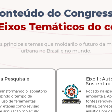
onteúdo do Congres
Eixos Temáticos do c
os principais temas que moldarão o futuro da m
urbana no Brasil e no mundo.
 da Pesquisa e
Eixo II: A
Sustentabi
transformando o laboratório
Focado na aplic
duzindo o tempo de
ambientais. Ab
o uso de ferramentas
fontes renováv
zar etapas como revisão
falhas, gêmeos
a e simulação molecular.
assistida por d