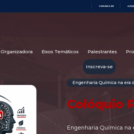
COMUNICA BR
ACESS
IR
PARA
O
CONTEÚDO
 Organizadora
Eixos Temáticos
Palestrantes
Pr
Inscreva-se
Engenharia Química na era 
Colóquio 
Engenharia Química na er