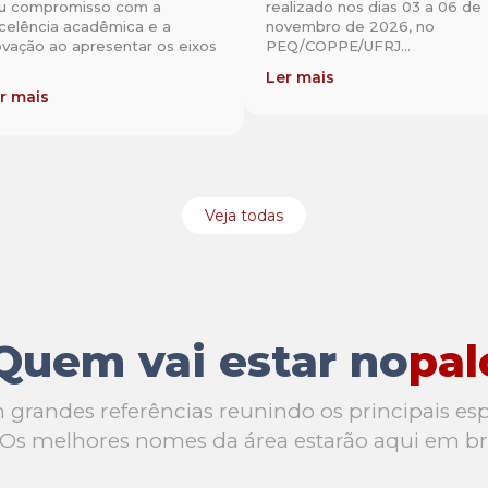
u compromisso com a
realizado nos dias 03 a 06 de
celência acadêmica e a
novembro de 2026, no
ovação ao apresentar os eixos
PEQ/COPPE/UFRJ...
Ler mais
r mais
Veja todas
Quem vai estar no
pal
randes referências reunindo os principais espec
Os melhores nomes da área estarão aqui em b